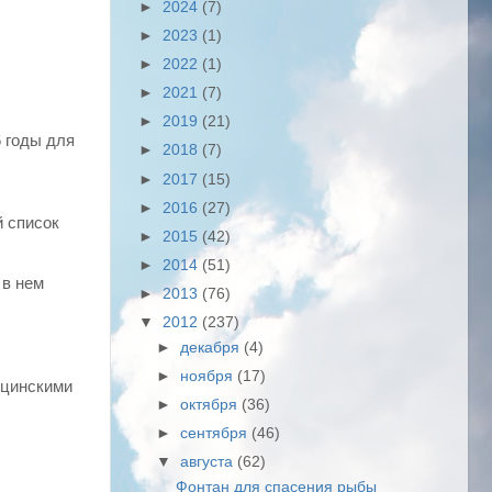
►
2024
(7)
►
2023
(1)
►
2022
(1)
►
2021
(7)
►
2019
(21)
 годы для
►
2018
(7)
►
2017
(15)
►
2016
(27)
й список
►
2015
(42)
►
2014
(51)
 в нем
►
2013
(76)
▼
2012
(237)
►
декабря
(4)
►
ноября
(17)
ицинскими
►
октября
(36)
►
сентября
(46)
▼
августа
(62)
Фонтан для спасения рыбы