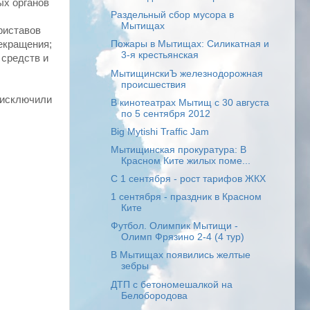
ых органов
Раздельный сбор мусора в
Мытищах
риставов
екращения;
Пожары в Мытищах: Силикатная и
3-я крестьянская
 средств и
МытищинскиЪ железнодорожная
происшествия
 исключили
В кинотеатрах Мытищ с 30 августа
по 5 сентября 2012
Big Mytishi Traffic Jam
Мытищинская прокуратура: В
Красном Ките жилых поме...
C 1 сентября - рост тарифов ЖКХ
1 сентября - праздник в Красном
Ките
Футбол. Олимпик Мытищи -
Олимп Фрязино 2-4 (4 тур)
В Мытищах появились желтые
зебры
ДТП с бетономешалкой на
Белобородова