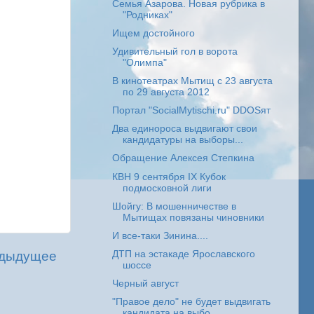
Семья Азарова. Новая рубрика в
"Родниках"
Ищем достойного
Удивительный гол в ворота
"Олимпа"
В кинотеатрах Мытищ с 23 августа
по 29 августа 2012
Портал "SocialMytischi.ru" DDOSят
Два единороса выдвигают свои
кандидатуры на выборы...
Обращение Алексея Степкина
КВН 9 сентября IX Кубок
подмосковной лиги
Шойгу: В мошенничестве в
Мытищах повязаны чиновники
И все-таки Зинина....
ДТП на эстакаде Ярославского
дыдущее
шоссе
Черный август
"Правое дело" не будет выдвигать
кандидата на выбо...