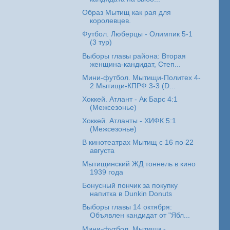
Образ Мытищ как рая для
королевцев.
Футбол. Люберцы - Олимпик 5-1
(3 тур)
Выборы главы района: Вторая
женщина-кандидат, Степ...
Мини-футбол. Мытищи-Политех 4-
2 Мытищи-КПРФ 3-3 (D...
Хоккей. Атлант - Ак Барс 4:1
(Межсезонье)
Хоккей. Атланты - ХИФК 5:1
(Межсезонье)
В кинотеатрах Мытищ с 16 по 22
августа
Мытищинский ЖД тоннель в кино
1939 года
Бонусный пончик за покупку
напитка в Dunkin Donuts
Выборы главы 14 октября:
Объявлен кандидат от "Ябл...
Мини-футбол. Мытищи -