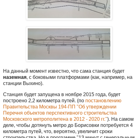
На данный момент известно, что сама станция будет
наземная
, с боковыми платформами (как, например, на
станции Выхино).
Станция будет запущена в ноябре 2015 года, будет
построено 2,2 километра путей. (по
постановлению
Правительства Москвы 194-ПП "Об утверждении
Перечня объектов перспективного строительства
Московского метрополитена в 2012 - 2020 гг."
). На самом
деле, чтобы дотянуть метро до Борисовки потребуется 4
километра путей, что, вероятно, увеличит сроки
строительства. Но в программе "13 минут с генеральным