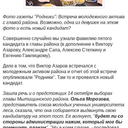
Фото газеты "Родники": Встреча молодежного актива
с главой района. Возможно, одна из девушек на этом
фото и есть новый кандидат?
Совершенно случайно мы узнали фамилию пятого
кандидата в главы района (в дополнение к Виктору
Азарову, Александре Сапа, Алексею Степкину и
Евгению Гамлицкому).
Дело в том, что Виктор Азаров встречался с
молодежным активом района и отчет об этой встрече
опубликовали "Родники". Там то и проявился новый
кандидат.
Зашла речь и о предстоящих 14 октября выборах
главы Мытищинского района.
Ольга Морозова
,
представитель союза молодых ученных университета
леса, сказала, что она собирается выдвинуть свою
кандидатуру на этот пост. Ее волнует, "
будет ли со
стороны администрации нажим, который мог бы
помешать планам
". "Ни в коем случае, - последовал