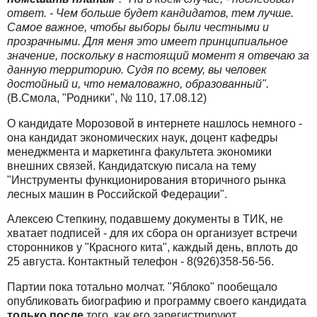
ответ. - Чем больше будет кандидатов, тем лучше.
Самое важное, чтобы выборы были честными и
прозрачными. Для меня это имеет принципиальное
значение, поскольку в настоящий момент я отвечаю за
данную территорию. Судя по всему, вы человек
достойный и, что немаловажно, образованный".
(В.Смола, "Родники", № 110, 17.08.12)
О кандидате Морозовой в интернете нашлось немного -
она кандидат экономических наук, доцент кафедры
менеджмента и маркетинга факультета экономики
внешних связей. Кандидатскую писала на тему
"Инструменты функционирования вторичного рынка
лесных машин в Российской Федерации".
Алексею Степкину, подавшему документы в ТИК, не
хватает подписей - для их сбора он организует встречи
сторонников у "Красного кита", каждый день, вплоть до
25 августа. Контактный телефон - 8(926)358-56-56.
Партии пока тотально молчат. "Яблоко" пообещало
опубликовать биографию и программу своего кандидата
только после
того, как его зарегистрируют.