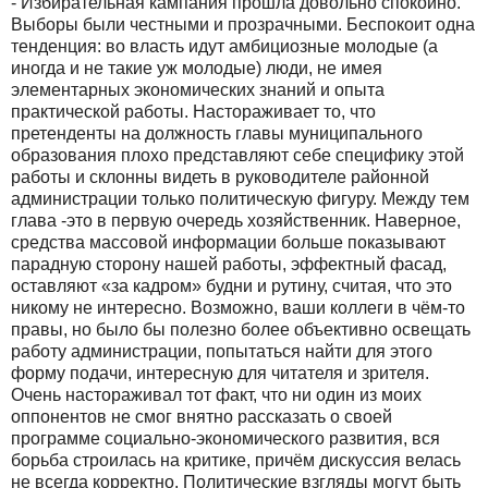
- Избирательная кампания прошла довольно спокойно.
Выборы были честными и прозрачными. Беспокоит одна
тенденция: во власть идут амбициозные молодые (а
иногда и не такие уж молодые) люди, не имея
элементарных экономических знаний и опыта
практической работы. Настораживает то, что
претенденты на должность главы муниципального
образования плохо представляют себе специфику этой
работы и склонны видеть в руководителе районной
администрации только политическую фигуру. Между тем
глава -это в первую очередь хозяйственник. Наверное,
средства массовой информации больше показывают
парадную сторону нашей работы, эффектный фасад,
оставляют «за кадром» будни и рутину, считая, что это
никому не интересно. Возможно, ваши коллеги в чём-то
правы, но было бы полезно более объективно освещать
работу администрации, попытаться найти для этого
форму подачи, интересную для читателя и зрителя.
Очень настораживал тот факт, что ни один из моих
оппонентов не смог внятно рассказать о своей
программе социально-экономического развития, вся
борьба строилась на критике, причём дискуссия велась
не всегда корректно. Политические взгляды могут быть