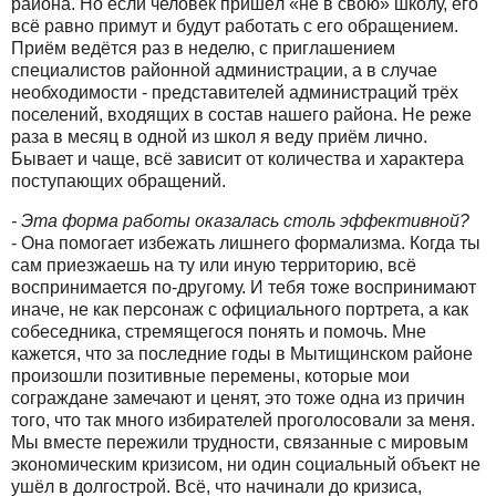
района. Но если человек пришёл «не в свою» школу, его
всё равно примут и будут работать с его обращением.
Приём ведётся раз в неделю, с приглашением
специалистов районной администрации, а в случае
необходимости - представителей администраций трёх
поселений, входящих в состав нашего района. Не реже
раза в месяц в одной из школ я веду приём лично.
Бывает и чаще, всё зависит от количества и характера
поступающих обращений.
- Эта форма работы оказалась столь эффективной?
- Она помогает избежать лишнего формализма. Когда ты
сам приезжаешь на ту или иную территорию, всё
воспринимается по-другому. И тебя тоже воспринимают
иначе, не как персонаж с официального портрета, а как
собеседника, стремящегося понять и помочь. Мне
кажется, что за последние годы в Мытищинском районе
произошли позитивные перемены, которые мои
сограждане замечают и ценят, это тоже одна из причин
того, что так много избирателей проголосовали за меня.
Мы вместе пережили трудности, связанные с мировым
экономическим кризисом, ни один социальный объект не
ушёл в долгострой. Всё, что начинали до кризиса,