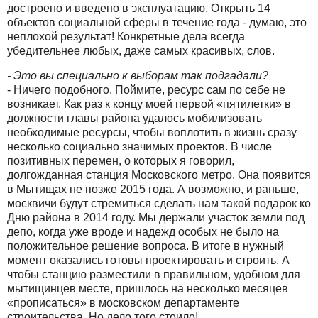
достроено и введено в эксплуатацию. Открыть 14
объектов социальной сферы в течение года - думаю, это
неплохой результат! Конкретные дела всегда
убедительнее любых, даже самых красивых, слов.
- Это вы специально к выборам так подгадали?
- Ничего подобного. Поймите, ресурс сам по себе не
возникает. Как раз к концу моей первой «пятилетки» в
должности главы района удалось мобилизовать
необходимые ресурсы, чтобы воплотить в жизнь сразу
несколько социально значимых проектов. В числе
позитивных перемен, о которых я говорил,
долгожданная станция Московского метро. Она появится
в Мытищах не позже 2015 года. А возможно, и раньше,
москвичи будут стремиться сделать нам такой подарок ко
Дню района в 2014 году. Мы держали участок земли под
депо, когда уже вроде и надежд особых не было на
положительное решение вопроса. В итоге в нужный
момент оказались готовы проектировать и строить. А
чтобы станцию разместили в правильном, удобном для
мытищинцев месте, пришлось на несколько месяцев
«прописаться» в московском департаменте
строительства. Но дело того стоило!