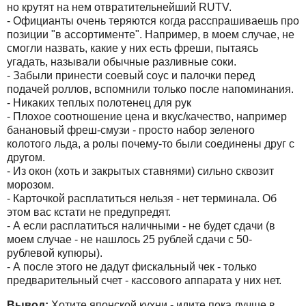
но крутят на нем отвратительнейший RUTV.
- Официанты очень теряются когда расспрашиваешь про
позиции "в ассортименте". Например, в моем случае, не
смогли назвать, какие у них есть фреши, пытаясь
угадать, называли обычные разливные соки.
- Забыли принести соевый соус и палочки перед
подачей роллов, вспомнили только после напоминания.
- Никаких теплых полотенец для рук
- Плохое соотношение цена и вкус/качество, например
банановый фреш-смузи - просто набор зеленого
колотого льда, а ролы почему-то были соединены друг с
другом.
- Из окон (хоть и закрытых ставнями) сильно сквозит
морозом.
- Карточкой расплатиться нельзя - нет терминала. Об
этом вас кстати не предупредят.
- А если расплатиться наличными - не будет сдачи (в
моем случае - не нашлось 25 рублей сдачи с 50-
рублевой купюры).
- А после этого не дадут фискальный чек - только
предварительный счет - кассового аппарата у них нет.
Вывод:
Хотите японской кухни - идите пока лучше в