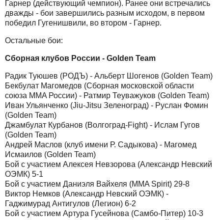
Гарнер (действующий чемпион). Ранее они встречались
дважды - бои завершились разным исходом, в первом
победил Гугенишвили, во втором - Гарнер.
Остальные бои:
Сборная клубов России - Golden Team
Радик Туюшев (РОДЪ) - Альберт Шогенов (Golden Team)
Бекбулат Магомедов (Сборная московской области
союза MMA России) - Ратмир Теуважуков (Golden Team)
Иван Ульянченко (Jiu-Jitsu Зеленоград) - Руслан Фомин
(Golden Team)
Джамбулат Курбанов (Волгоград-Fight) - Ислам Гугов
(Golden Team)
Андрей Маслов (клуб имени Р. Садыкова) - Магомед
Исмаилов (Golden Team)
Бой с участием Алексея Невзорова (Александр Невский
ОЭМК) 5-1
Бой с участием Даниэля Вайхеля (MMA Spirit) 29-8
Виктор Немков (Александр Невский ОЭМК) -
Гаджимурад Антигулов (Легион) 6-2
Бой с участием Артура Гусейнова (Самбо-Питер) 10-3