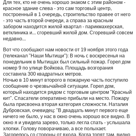
Для тех, кто не очень хорошо знаком с этим районом -
красное здание слева - это сам торговый центр,
построенный в 1 очередь, строительство правее от него
- это часть второй очереди, а справа за красным
забором находится жилой квартал - парикмахерская,
ветклиника и... сгоревший жилой дом. Сгоревший совсем
недавно...
Вот что сообщают нам новости от 19 ноября этого года
(телеканал "Наши Мытищи"): В ночь с воскресенья на
понедельник в Мытищах был сильный пожар. Горел дом
номер 9 по улице Войкова. Площадь возгорания
составила 300 квадратных метров.
Ночью в 10 минут второго в пожарную часть поступило
сообщение о чрезвычайной ситуации. Горел дом,
который находится рядом с торговым центром "Красный
кит". Спасатели оперативно прибыли на место. Пожару
была присвоена вторая категория сложности. Наталия
Дубровская, очевидец: "В двадцать минут первого еще
ничего не было, у нас в окно очень хорошо все видно. В
окно я и увидела зарево, только легла спать - услышала
хлопки. Голову поворачиваю, а все полыхает.
Загорелось со стороны от входа. Когда топят там, видно