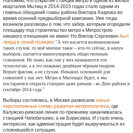
Напомню, что открытие станции метро в одном из жилых
кварталов Мытищ в 2014-2015 годах стало одним из
главных обещаний главы района Виктора Азарова во
время осенней предвыборной кампании. Уже тогда
возникли разговоры о том, что забор, которым огородили
площадку под строительство метро к Метрострою
никакого отношения не имеет. Но Виктор Сергеевич
был
тверд в своей позиции
: "
А что касается возникновения
таких слухов, то моё мнение такое – кто-то сейчас, в канун
выборов, пытается манипулировать общественным
сознанием. Не знаю, как там у них называются эти
технологии, а я это называю дешёвым чёрным пиаром.
Верьте фактам, а не слухам. Никаких оснований для
сомнений у нас нет. Метро в Мытищах будет, и мы
постараемся открыть станцию даже раньше - ко Дню района в
сентябре 2014 года.
"
Выборы состоялись, в Москве развесили
новые
перспективные схемы развития метрополитена
, где
Калужско-рижская линия по прежнему заканчивалась
станцией Челобитьево, а не Борисовка. И стало очень
интересно, как администрация будет выкручиваться из
сложившейся ситуации.