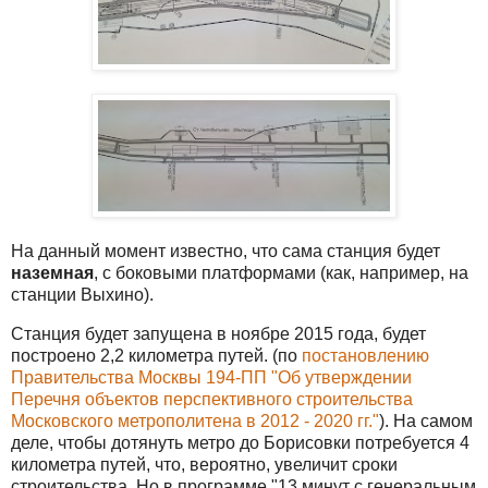
На данный момент известно, что сама станция будет
наземная
, с боковыми платформами (как, например, на
станции Выхино).
Станция будет запущена в ноябре 2015 года, будет
построено 2,2 километра путей. (по
постановлению
Правительства Москвы 194-ПП "Об утверждении
Перечня объектов перспективного строительства
Московского метрополитена в 2012 - 2020 гг."
). На самом
деле, чтобы дотянуть метро до Борисовки потребуется 4
километра путей, что, вероятно, увеличит сроки
строительства. Но в программе "13 минут с генеральным