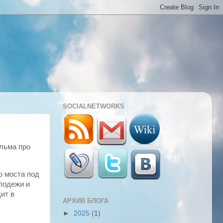
SOCIALNETWORKS
льма про
о моста под
лодежи и
ит в
АРХИВ БЛОГА
►
2025
(1)