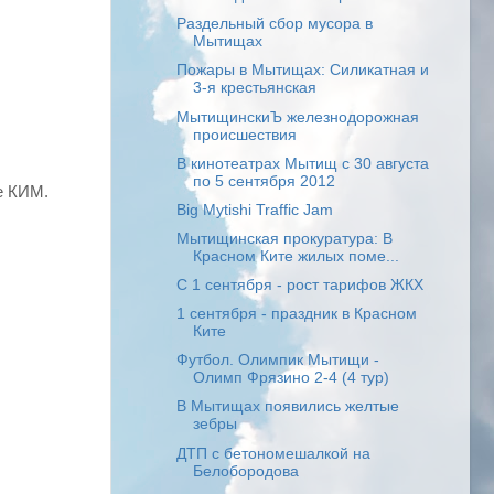
Раздельный сбор мусора в
Мытищах
Пожары в Мытищах: Силикатная и
3-я крестьянская
МытищинскиЪ железнодорожная
происшествия
В кинотеатрах Мытищ с 30 августа
по 5 сентября 2012
е КИМ.
Big Mytishi Traffic Jam
Мытищинская прокуратура: В
Красном Ките жилых поме...
C 1 сентября - рост тарифов ЖКХ
1 сентября - праздник в Красном
Ките
Футбол. Олимпик Мытищи -
Олимп Фрязино 2-4 (4 тур)
В Мытищах появились желтые
зебры
ДТП с бетономешалкой на
Белобородова