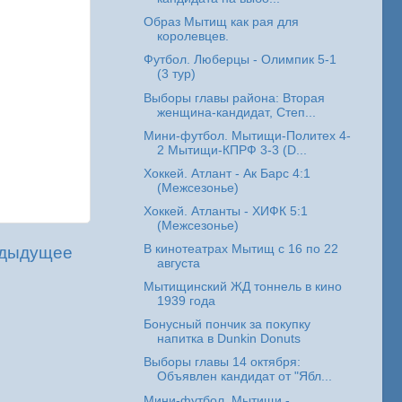
Образ Мытищ как рая для
королевцев.
Футбол. Люберцы - Олимпик 5-1
(3 тур)
Выборы главы района: Вторая
женщина-кандидат, Степ...
Мини-футбол. Мытищи-Политех 4-
2 Мытищи-КПРФ 3-3 (D...
Хоккей. Атлант - Ак Барс 4:1
(Межсезонье)
Хоккей. Атланты - ХИФК 5:1
(Межсезонье)
В кинотеатрах Мытищ с 16 по 22
дыдущее
августа
Мытищинский ЖД тоннель в кино
1939 года
Бонусный пончик за покупку
напитка в Dunkin Donuts
Выборы главы 14 октября:
Объявлен кандидат от "Ябл...
Мини-футбол. Мытищи -