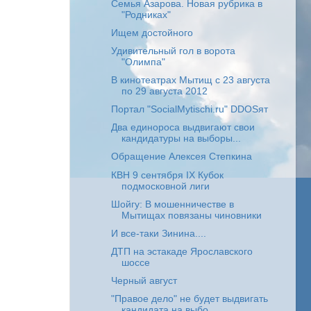
Семья Азарова. Новая рубрика в
"Родниках"
Ищем достойного
Удивительный гол в ворота
"Олимпа"
В кинотеатрах Мытищ с 23 августа
по 29 августа 2012
Портал "SocialMytischi.ru" DDOSят
Два единороса выдвигают свои
кандидатуры на выборы...
Обращение Алексея Степкина
КВН 9 сентября IX Кубок
подмосковной лиги
Шойгу: В мошенничестве в
Мытищах повязаны чиновники
И все-таки Зинина....
ДТП на эстакаде Ярославского
шоссе
Черный август
"Правое дело" не будет выдвигать
кандидата на выбо...