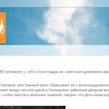
sM) публикует
у себя в блоге
кадры из советского довоенного фи
 Орловой, иностранный агент сбрасывает ее с железнодорожног
оложен между лесопосадкой в Леонидовке, районным дворцом мо
 чтобы запутать реальных шпионов, говорят, что дело происход