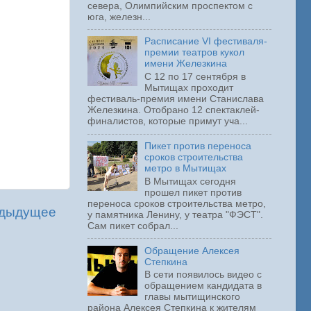
севера, Олимпийским проспектом с
юга, железн...
Расписание VI фестиваля-
премии театров кукол
имени Железкина
С 12 по 17 сентября в
Мытищах проходит
фестиваль-премия имени Станислава
Железкина. Отобрано 12 спектаклей-
финалистов, которые примут уча...
Пикет против переноса
сроков строительства
метро в Мытищах
В Мытищах сегодня
прошел пикет против
переноса сроков строительства метро,
дыдущее
у памятника Ленину, у театра "ФЭСТ".
Сам пикет собрал...
Обращение Алексея
Степкина
В сети появилось видео с
обращением кандидата в
главы мытищинского
района Алексея Степкина к жителям