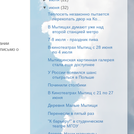
▼
июня
(32)
Теплосеть незаконно пытается
перекопать двор на Ко...
В Мытищах думают уже над
второй станцией метро
7-8 июля - праздник пива
ании
В кинотеатрах Мытищ с 28 июня
 письмо о
по 4 июля
Мытищинская картинная галерея
стала еще доступнее
У России появился шанс
отыграться в Польше
Починили столбики
В Кинотеатрах Мытищ с 21 по 27
июня
Деревня Малые Мытищи
Перенесли в пятый раз
"К барьеру!" в студенческом
театре МГОУ
Азаров: Наши маршруты