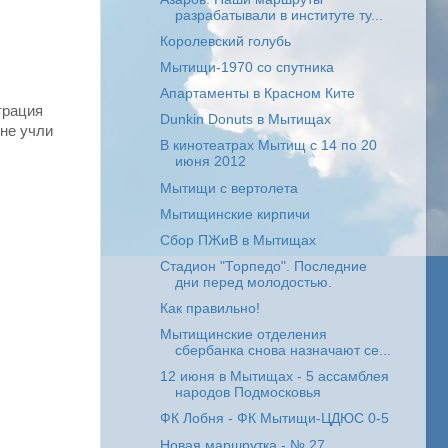
разрабатывали в институте ту...
Королевский голубь
Мытищи-1970 со спутника
Апартаменты в Красном Ките
трация
Dunkin Donuts в Мытищах
 не учли
В кинотеатрах Мытищ с 14 по 20
июня 2012
Мытищи с вертолета
Мытищинские кирпичи
Сбор ПЖиВ в Мытищах
Стадион "Торпедо". Последние
дни перед молодостью.
Как правильно!
Мытищинские отделения
сбербанка снова назначают се...
12 июня в Мытищах - 5 ассамблея
народов Подмосковья
ФК Лобня - ФК Мытищи-ЦДЮС 0-5
Новая маршрутка - № 27