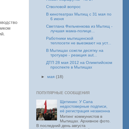
Стволовой вопрос
В кинотеатрах Мытищ с 31 мая по
6 июня
зводство
Светлана Фильченкова из Мытищ -
ником
лучшая мама-полице...
ий.
Работники мытищинской
теплосети не выезжают на уст...
В Мытищах сожгли десятку на
тротуаре - реакция aut...
ДТП 28 мая 2012 на Олимпийском
проспекте в Мытищах
►
мая
(18)
ПОПУЛЯРНЫЕ СООБЩЕНИЯ
Щетинин: У Сапа
недостоверные подписи,
её регистрация незаконна
Митинг коммунистов в
Мытищах. Архивное фото.
В последний день августа