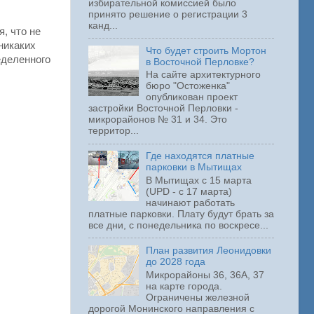
избирательной комиссией было
принято решение о регистрации 3
канд...
, что не
никаких
Что будет строить Мортон
еделенного
в Восточной Перловке?
На сайте архитектурного
бюро "Остоженка"
опубликован проект
застройки Восточной Перловки -
микрорайонов № 31 и 34. Это
территор...
Где находятся платные
парковки в Мытищах
В Мытищах с 15 марта
(UPD - с 17 марта)
начинают работать
платные парковки. Плату будут брать за
все дни, с понедельника по воскресе...
План развития Леонидовки
до 2028 года
Микрорайоны 36, 36А, 37
на карте города.
Ограничены железной
дорогой Монинского направления с