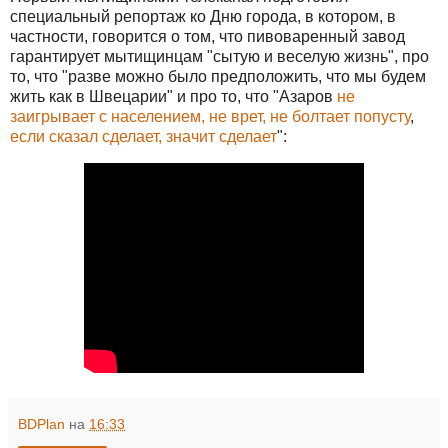
специальный репортаж ко Дню города, в котором, в
частности, говорится о том, что пивоваренный завод
гарантирует мытищинцам "сытую и веселую жизнь", про
то, что "разве можно было предположить, что мы будем
жить как в Швецарии" и про то, что "Азаров
не
заигрывает с населением, не врет, не болтает попусту
,
если сказал сделает, значит сделает
":
BDPlan
на
16:33