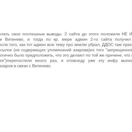
елать свои поспешные выводы. 2 сайта до этого положили НЕ
и Витинево, и тогда по кр. мере админ 2-го сайта получи
сле того, как тот админ всю тему про землю убрал, ДДОС там прек
ссылок (не содержащих упоминаний азарова)из того "запрещенног
логично было предположить, что это делают по той же причине, что 
сея")перепостили много раз, и отовсюду уже эту инфу выпи
заров в связи с Витинево.