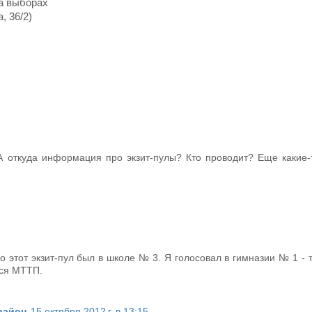
на выборах
, 36/2)
 А откуда информация про экзит-пулы? Кто проводит? Еще какие-
но этот экзит-пул был в школе № 3. Я голосовал в гимназии № 1 - 
тся МТТП.
район
15 октября 2012 г. в 13:15