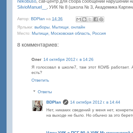
nekobuso
, call-центр для сбора сообщений нарушений 
SilvioManuel__
, УИК № 8 (школа № 3, Академика Каргина
Автор:
BDPlan
на
14:36
Ярлыки:
выборы
,
Мытищи
,
онлайн
Место:
Мытищи, Московская область, Россия
8 комментариев:
Олег
14 октября 2012 г. в 14:26
Я голосовал в школе7, там этот КОИБ работает.
есть?
Ответить
Ответы
BDPlan
14 октября 2012 г. в 14:44
Нет, никаких сведений у меня нет, конкрет
на выходе не было. Но обычно за это бере
Член УИК с ПСГ 90-й УИК Мытищинский 