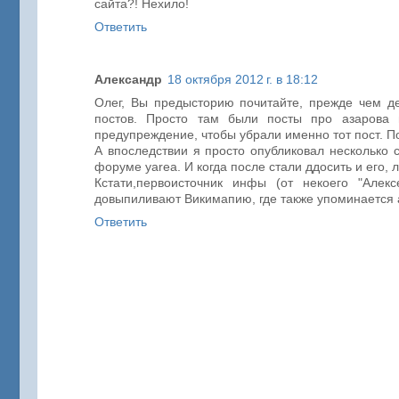
сайта?! Нехило!
Ответить
Александр
18 октября 2012 г. в 18:12
Олег, Вы предысторию почитайте, прежде чем д
постов. Просто там были посты про азарова 
предупреждение, чтобы убрали именно тот пост. По
А впоследствии я просто опубликовал несколько 
форуме yarea. И когда после стали ддосить и его, 
Кстати,первоисточник инфы (от некоего "Алек
довыпиливают Викимапию, где также упоминается а
Ответить