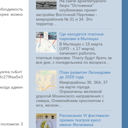
На сайте архитектурного
бюро "Остоженка"
обходимость
опубликован проект
скорее можно
застройки Восточной Перловки -
микрорайонов № 31 и 34. Это
территор...
Где находятся платные
парковки в Мытищах
В Мытищах с 15 марта
(UPD - с 17 марта)
начинают работать
платные парковки. Плату будут брать за
все дни, с понедельника по воскресе...
ea.ru&url
План развития Леонидовки
8c279faa5e3
до 2028 года
Микрорайоны 36, 36А, 37
на карте города.
 когда админ
Ограничены железной
дорогой Монинского направления с
севера, Олимпийским проспектом с
юга, железн...
Расписание VI фестиваля-
премии театров кукол
 положили 3
имени Железкина