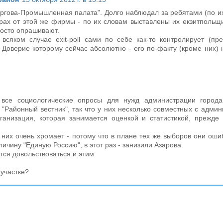
оргова-Промышленная палата". Долго наблюдал за ребятами (по и
рах от этой же фирмы - по их словам выставлены их екзитпольщи
просто опрашивают.
яком случае exit-poll сами по себе как-то контролирует (пр
Доверие которому сейчас абсолютно - его по-факту (кроме них) 
 все социологические опросы для нужд администрации город
 "Районный вестник", так что у них несколько совместных с адми
ганизация, которая занимается оценкой и статистикой, прежде 
 них очень хромает - потому что в плане тех же выборов они ош
ичину "Единую Россию", в этот раз - занизили Азарова.
ится довольствоваться и этим.
 участке?