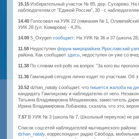
15.15
Избирательный участок № 89, дер. Сухарево. На
наблюдателем от "Единой России", 30 - с наблюдателе
14.40
Голосовал на УИК 22 (гимназия № 1, Олимпийский
УИК 28 (ул. Комарова) - 4,3%.
14.00
5_Oxygen
сообщает
: На УИК № 36 и 37 (школа 28
11.58
Недоступен
форум микрорайона Ярославский yare
района. Как сообщают
здесь
, недоступен он уже со вч
11.38
По словам exit-polls на вопрос "За кого вы прого
11.36
Гамлицкий сегодня лично ездит по участкам. Об 
10.52
dzhan_nataly сообщает, что
пишется жалоба на д
кандидату Гамлицкому и наблюдателю от него. Незако
Татьяна Владимировна Мещанинова, заместитель дирек
Ирина Владимировна Лобанова, сказала, что это, вероя
7.57
В УИК № 3 (школа № 7, Школьный переулок) не р
Список соцсетей наблюдателей мытищинского района:
dzhan_nataly
, корреспондент радио Свобода, мобильна