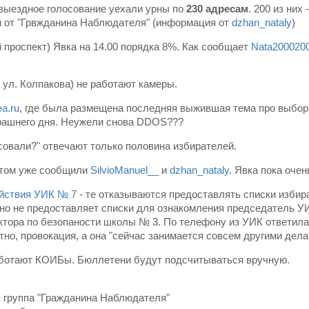
 выездное голосование уехали урны по
230 адресам
. 200 из них -
м от "Грвжданина Наблюдателя" (информация от
dzhan_nataly
)
 проспект) Явка на 14.00 порядка 8%. Как сообщает
Nata200020
, ул. Колпакова) не работают камеры.
a.ru
, где была размещена последняя выжившая тема про выбо
ерашнего дня. Неужели снова DDOS???
лосовали?" отвечают только половина избирателей.
этом уже сообщили
SilvioManuel__
и
dzhan_nataly
. Явка пока очен
ействия УИК № 7
- те отказываются предоставлять списки избир
нно не предоставляет списки для ознакомления председатель У
тора по безопаности школы № 3. По телефону из УИК ответила
тно, провокация, а она "сейчас занимается совсем другими дела
аботают КОИБы. Бюллетени будут подсчитываться вручную.
я группа "Гражданина Наблюдателя"