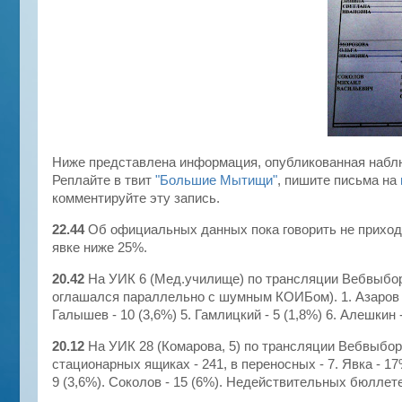
Ниже представлена информация, опубликованная наблю
Реплайте в твит
"Большие Мытищи"
, пишите письма на
комментируйте эту запись.
22.44
Об официальных данных пока говорить не приход
явке ниже 25%.
20.42
На УИК 6 (Мед.училище) по трансляции Вебвыбор
оглашался параллельно с шумным КОИБом). 1. Азаров - 2
Галышев - 10 (3,6%) 5. Гамлицкий - 5 (1,8%) 6. Алешкин -
20.12
На УИК 28 (Комарова, 5) по трансляции Вебвыборы
стационарных ящиках - 241, в переносных - 7. Явка - 17%
9 (3,6%). Соколов - 15 (6%). Недействительных бюллетен