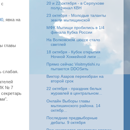
20 и 22 октября - в Серпухове
 с
полуфинал КВН
23 октября - Молодые таланты
00
, явка на
земли мытищинской
МФК Мытищи пробились в 1/4
финала Кубка России
На Волковском шоссе стало
светлей
ры главы
18 октября - Кубок открытия
Ночной Хоккейной лиги ...
Прямо сейчас Visitmytishi.ru
пытаются DDOSить
ь слабая.
Виктор Азаров переизбран на
второй срок
ателей
ИК № 7
22 октября - праздник белых
 секретарь
журавлей в центральном...
ми".
Онлайн Выборы главы
мытишинского района. 14
октябр...
Последние предвыборные
дебаты. 9 октября