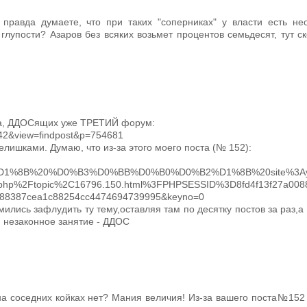
 правда думаете, что при таких "соперниках" у власти есть не
глупости? Азаров без всяких возьмет процентов семьдесят, тут 
ова, ДДОСящих уже ТРЕТИЙ форум:
7142&view=findpost&p=754681
елишками. Думаю, что из-за этого моего поста (№ 152):
1%8B%20%D0%B3%D0%BB%D0%B0%D0%B2%D1%8B%20site%3Ayar
php%2Ftopic%2C16796.150.html%3FPHPSESSID%3D8fd4f13f27a008
5488387cea1c88254cc4474694739995&keyno=0
мились зафлудить ту тему,оставляя там по десятку постов за раз,а
и незаконное занятие - ДДОС
на соседних койках нет? Мания величия! Из-за вашего поста№152