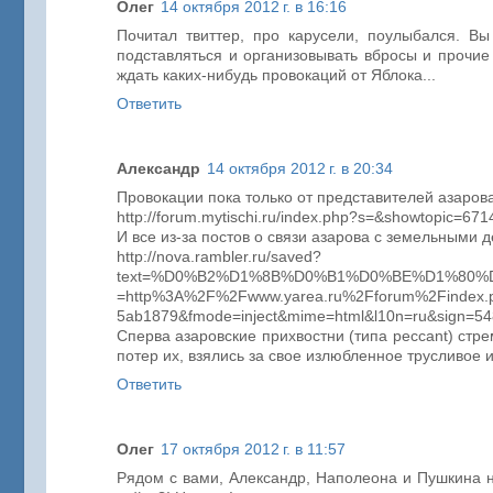
Олег
14 октября 2012 г. в 16:16
Почитал твиттер, про карусели, поулыбался. Вы
подставляться и организовывать вбросы и прочие 
ждать каких-нибудь провокаций от Яблока...
Ответить
Александр
14 октября 2012 г. в 20:34
Провокации пока только от представителей азар
http://forum.mytischi.ru/index.php?s=&showtopic=6
И все из-за постов о связи азарова с земельными д
http://nova.rambler.ru/saved?
text=%D0%B2%D1%8B%D0%B1%D0%BE%D1%80%D
=http%3A%2F%2Fwww.yarea.ru%2Fforum%2Findex.
5ab1879&fmode=inject&mime=html&l10n=ru&sign=
Сперва азаровские прихвостни (типа peccant) стре
потер их, взялись за свое излюбленное трусливое 
Ответить
Олег
17 октября 2012 г. в 11:57
Рядом с вами, Александр, Наполеона и Пушкина 