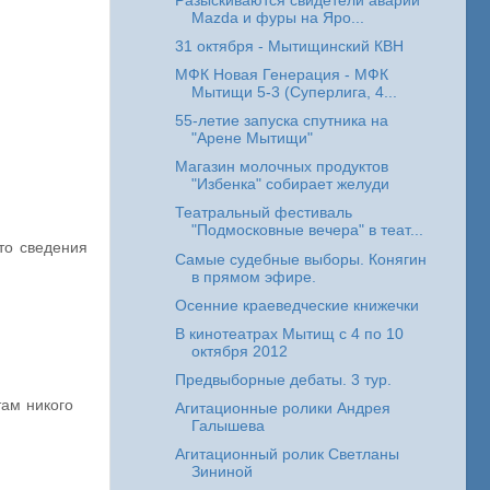
Разыскиваются свидетели аварии
Mazda и фуры на Яро...
31 октября - Мытищинский КВН
МФК Новая Генерация - МФК
Мытищи 5-3 (Суперлига, 4...
55-летие запуска спутника на
"Арене Мытищи"
Магазин молочных продуктов
"Избенка" собирает желуди
Театральный фестиваль
"Подмосковные вечера" в теат...
то сведения
Самые судебные выборы. Конягин
в прямом эфире.
Осенние краеведческие книжечки
В кинотеатрах Мытищ с 4 по 10
октября 2012
Предвыборные дебаты. 3 тур.
там никого
Агитационные ролики Андрея
Галышева
Агитационный ролик Светланы
Зининой