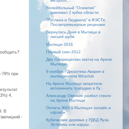
метропо...
Волейбольный "Олимпик"
завоевал 2 кубка области.
"Руслана и Людмила" в ФЭСТе.
Послепремьерные рецензии
Вернулась Дуня в Мытищи в
лисьей шубе
Мытищи-2016
Первый снег-2012
сообщить?
Два товарищеских матча на Арене
Мытищи
9 ноября - Дискотека Авария в
5-78% при
мытищинском Miraclub
На Арене Мытищи запретили
вспоминать трагедию в Лу...
езультат
3%) 4.
Александр Овечкин разбил стекло
на Арене Мытищи
Оплата ЖКХ в Мытищах онлайн и
. В
офлайн
 Гамлицкий -
Кубические деревья у РДКД Яуза.
Эстетика или наруш...