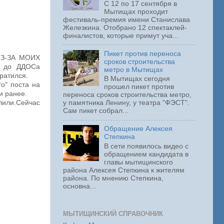
С 12 по 17 сентября в
Мытищах проходит
фестиваль-премия имени Станислава
Железкина. Отобрано 12 спектаклей-
финалистов, которые примут уча...
Пикет против переноса
 ИЗ-ЗА МОИХ
сроков строительства
л до ДДОСа
метро в Мытищах
ратился.
В Мытищах сегодня
о" поста на
прошел пикет против
и ранее.
переноса сроков строительства метро,
лили.Сейчас
у памятника Ленину, у театра "ФЭСТ".
Сам пикет собрал...
Обращение Алексея
Степкина
В сети появилось видео с
обращением кандидата в
главы мытищинского
района Алексея Степкина к жителям
района. По мнению Степкина,
основна...
МЫТИЩИНСКИЙ СПРАВОЧНИК