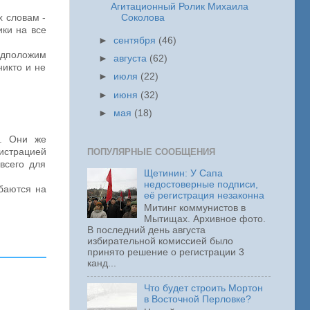
Агитационный Ролик Михаила
х словам -
Соколова
ки на все
►
сентября
(46)
едположим
►
августа
(62)
никто и не
►
июля
(22)
►
июня
(32)
►
мая
(18)
а. Они же
нистрацией
ПОПУЛЯРНЫЕ СООБЩЕНИЯ
всего для
Щетинин: У Сапа
недостоверные подписи,
ибаются на
её регистрация незаконна
Митинг коммунистов в
Мытищах. Архивное фото.
В последний день августа
избирательной комиссией было
принято решение о регистрации 3
канд...
Что будет строить Мортон
в Восточной Перловке?