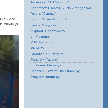
Телеканал "ТВ Мытищи"
Блог газеты "Мытищинский городовой"
Газета "Сорока"
м в июле
Газета "Наши Мытищи"
жительница
Газета "Родники"
Журнал "Спорт&Мытищи"
БК Мытищи
МФК Мытищи
ФК Мытищи
Гостевая ХК "Атлант"
Фаны ХК "Атлант"
ХК Атлант Мытищи
Вопросы и ответы на Ближе.ру
Форум.мытищи.ру