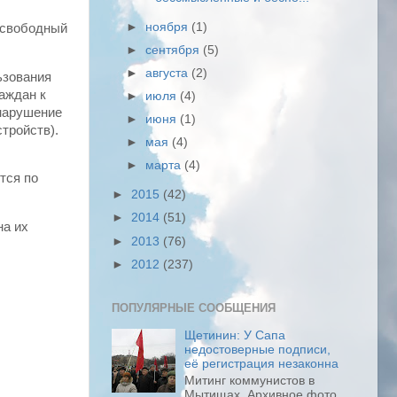
►
ноября
(1)
 свободный
►
сентября
(5)
►
августа
(2)
ьзования
аждан к
►
июля
(4)
(нарушение
►
июня
(1)
тройств).
►
мая
(4)
►
марта
(4)
тся по
►
2015
(42)
►
2014
(51)
на их
►
2013
(76)
►
2012
(237)
ПОПУЛЯРНЫЕ СООБЩЕНИЯ
Щетинин: У Сапа
недостоверные подписи,
её регистрация незаконна
Митинг коммунистов в
Мытищах. Архивное фото.