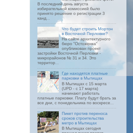
В последний день августа
избирательной комиссией было
принято решение о регистрации 3
канд...
Что будет строить Мортон
в Восточной Перловке?
На сайте архитектурного
бюро "Остоженка"
опубликован проект
застройки Восточной Перловки -
микрорайонов № 31 и 34. Это
территор...
Где находятся платные
парковки в Мытищах
В Мытищах с 15 марта
(UPD - с 17 марта)
начинают работать
платные парковки. Плату будут брать за
все дни, с понедельника по воскресе...
Пикет против переноса
сроков строительства
метро в Мытищах
В Мытищах сегодня