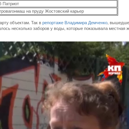
б Патриот
ровагонмаш на пруду Жостовский карьер
арту объектам. Так в
репортаже Владимира Демченко
, вышедше
шлось несколько заборов у воды, которые показывала местная 