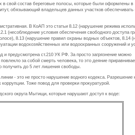
их в свой состав береговые полосы, которые были оформлены в
рвитут, обязывающий владельцев данных участков обеспечивать
нистративная. В КоАП это статьи 8.12 (нарушение режима испол
12.1 (несоблюдение условия обеспечения свободного доступа гр
олосе), 8.13 (нарушение правил охраны водных объектов, 8.14 
луатации водохозяйственных или водоохранных сооружений и ус
од и предусмотрена ст.210 УК РФ. За просто загрязнение можно
 повлекло за собой смерть человека, то это деяние приравнивае
о получить до 5 лет лишения свободы.
линии - это не просто нарушение водного кодекса. Разрешение 
к коррупции. Тоже повод для проверки прокуратурой.
дского округа Мытищи, которые нарушают доступ к воде: