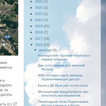
►
2024
(7)
►
2023
(1)
►
2022
(1)
►
2021
(7)
►
2019
(21)
►
2018
(7)
►
2017
(15)
▼
2016
(27)
▼
декабря
(6)
Мытищи-гейт. Краткий пересказ и
первые реакции
можно
Два голосования для жителей
ивается
Мытищ
ФБК составил карту заборов,
ограничивающих доступ ...
я и
водного
Каток у ДК Яуза уже почти готов
в, за
Мытищинцев предупредили про
 десять
опасность высказываний...
Пешеходные зоны Подмосковья,
ть (ст. 27
бессмысленные и беспо...