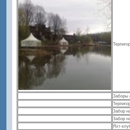
Терпиго
Заборы 
Терпиго
Забор н
Забор н
Яхт-клу