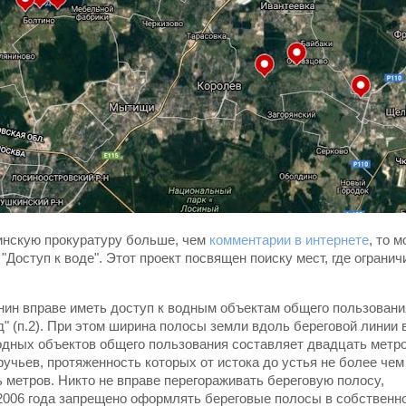
инскую прокуратуру больше, чем
комментарии в интернете
, то 
Доступ к воде". Этот проект посвящен поиску мест, где огранич
нин вправе иметь доступ к водным объектам общего пользовани
" (п.2). При этом ширина полосы земли вдоль береговой линии 
одных объектов общего пользования составляет двадцать метро
ручьев, протяженность которых от истока до устья не более чем
ь метров. Никто не вправе перегораживать береговую полосу,
2006 года запрещено оформлять береговые полосы в собственнос