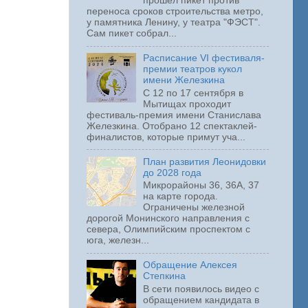
прошел пикет против
переноса сроков строительства метро,
у памятника Ленину, у театра "ФЭСТ".
Сам пикет собрал...
Расписание VI фестиваля-
премии театров кукол
имени Железкина
С 12 по 17 сентября в
Мытищах проходит
фестиваль-премия имени Станислава
Железкина. Отобрано 12 спектаклей-
финалистов, которые примут уча...
План развития Леонидовки
до 2028 года
Микрорайоны 36, 36А, 37
на карте города.
Ограничены железной
дорогой Монинского направления с
севера, Олимпийским проспектом с
юга, железн...
Обращение Алексея
Степкина
В сети появилось видео с
обращением кандидата в