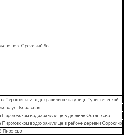
рьево пер. Ореховый 9а
на Пироговском водохранилище на улице Туристической
рьево ул. Береговая
а Пироговском водохранилище в деревне Осташково
а Пироговском водохранилище в районе деревни Сорокино
б Пирогово