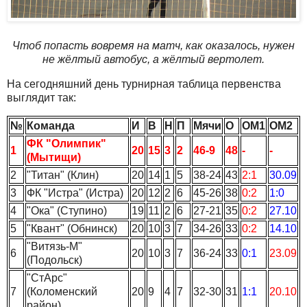
Чтоб попасть вовремя на матч, как оказалось, нужен
не жёлтый автобус, а жёлтый вертолет.
На сегодняшний день турнирная таблица первенства
выглядит так:
№
Команда
И
В
Н
П
Мячи
О
ОМ1
ОМ2
ФК "Олимпик"
1
20
15
3
2
46-9
48
-
-
(Мытищи)
2
"Титан" (Клин)
20
14
1
5
38-24
43
2:1
30.09
3
ФК "Истра" (Истра)
20
12
2
6
45-26
38
0:2
1:0
4
"Ока" (Ступино)
19
11
2
6
27-21
35
0:2
27.10
5
"Квант" (Обнинск)
20
10
3
7
34-26
33
0:2
14.10
"Витязь-М"
6
20
10
3
7
36-24
33
0:1
23.09
(Подольск)
"СтАрс"
7
(Коломенский
20
9
4
7
32-30
31
1:1
20.10
район)