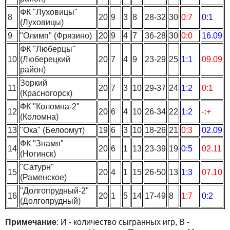
ФК "Луховицы"
8
20
9
3
8
28-32
30
0:7
0:1
(Луховицы)
9
"Олимп" (Фрязино)
20
9
4
7
36-28
30
0:0
16.09
ФК "Люберцы"
10
(Люберецкий
20
7
4
9
23-29
25
1:1
09.09
район)
Зоркий
11
20
7
3
10
29-37
24
1:2
0:1
(Красногорск)
ФК "Коломна-2"
12
20
6
4
10
26-34
22
1:2
-:+
(Коломна)
13
"Ока" (Белоомут)
19
6
3
10
18-26
21
0:3
02.09
ФК "Знамя"
14
20
6
1
13
23-39
19
0:5
02.11
(Ногинск)
"Сатурн"
15
20
4
1
15
26-50
13
1:3
07.10
(Раменское)
"Долгопрудный-2"
16
20
1
5
14
17-49
8
1:7
0:2
(Долгопрудный)
Примечание
: И - количество сыгранных игр, В -