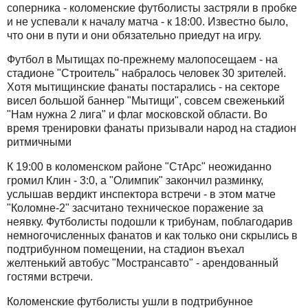
соперника - коломенские футболисты застряли в пробке
и не успевали к началу матча - к 18:00. Известно было,
что они в пути и они обязательно приедут на игру.
Футбол в Мытищах по-прежнему малопосещаем - на
стадионе "Строитель" набралось человек 30 зрителей.
Хотя мытищинские фанаты постарались - на секторе
висел большой баннер "Мытищи", совсем свеженький
"Нам нужна 2 лига" и флаг московской области. Во
время тренировки фанаты призывали народ на стадион
ритмичными
К 19:00 в коломенском районе "СтАрс" неожиданно
громил Клин - 3:0, а "Олимпик" закончил разминку,
услышав вердикт инспектора встречи - в этом матче
"Коломне-2" засчитано техническое поражение за
неявку. Футболисты подошли к трибунам, поблагодарив
немногочисленных фанатов и как только они скрылись в
подтрибунном помещении, на стадион въехал
желтенький автобус "Мострансавто" - арендованный
гостями встречи.
Коломенские футболисты ушли в подтрибунное