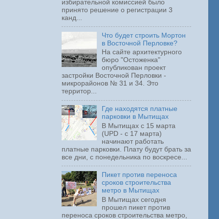
избирательной комиссией было
принято решение о регистрации 3
канд...
Что будет строить Мортон
в Восточной Перловке?
На сайте архитектурного
бюро "Остоженка"
опубликован проект
застройки Восточной Перловки -
микрорайонов № 31 и 34. Это
территор...
Где находятся платные
парковки в Мытищах
В Мытищах с 15 марта
(UPD - с 17 марта)
начинают работать
платные парковки. Плату будут брать за
все дни, с понедельника по воскресе...
Пикет против переноса
сроков строительства
метро в Мытищах
В Мытищах сегодня
прошел пикет против
переноса сроков строительства метро,