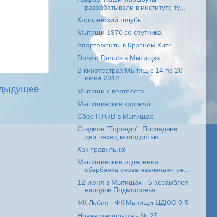
разрабатывали в институте ту...
Королевский голубь
Мытищи-1970 со спутника
Апартаменты в Красном Ките
Dunkin Donuts в Мытищах
В кинотеатрах Мытищ с 14 по 20
июня 2012
дыдущее
Мытищи с вертолета
Мытищинские кирпичи
Сбор ПЖиВ в Мытищах
Стадион "Торпедо". Последние
дни перед молодостью.
Как правильно!
Мытищинские отделения
сбербанка снова назначают се...
12 июня в Мытищах - 5 ассамблея
народов Подмосковья
ФК Лобня - ФК Мытищи-ЦДЮС 0-5
Новая маршрутка - № 27