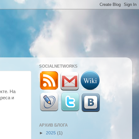
SOCIALNETWORKS
кте. На
реса и
АРХИВ БЛОГА
►
2025
(1)