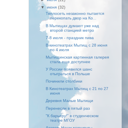
▼
июня
(32)
Теплосеть незаконно пытается
перекопать двор на Ко...
В Мытищах думают уже над
второй станцией метро
7-8 июля - праздник пива
В кинотеатрах Мытищ с 28 июня
по 4 июля
Мытищинская картинная галерея
стала еще доступнее
У России появился шанс
отыграться в Польше
Починили столбики
В Кинотеатрах Мытищ с 21 по 27
июня
Деревня Малые Мытищи
Перенесли в пятый раз
"К барьеру!" в студенческом
театре МГОУ
Азаров: Наши маршруты