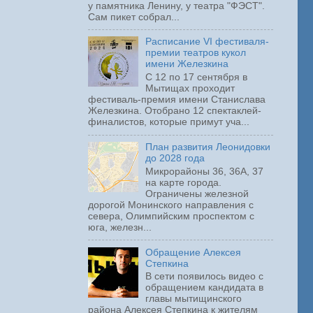
у памятника Ленину, у театра "ФЭСТ".
Сам пикет собрал...
Расписание VI фестиваля-
премии театров кукол
имени Железкина
С 12 по 17 сентября в
Мытищах проходит
фестиваль-премия имени Станислава
Железкина. Отобрано 12 спектаклей-
финалистов, которые примут уча...
План развития Леонидовки
до 2028 года
Микрорайоны 36, 36А, 37
на карте города.
Ограничены железной
дорогой Монинского направления с
севера, Олимпийским проспектом с
юга, железн...
Обращение Алексея
Степкина
В сети появилось видео с
обращением кандидата в
главы мытищинского
района Алексея Степкина к жителям