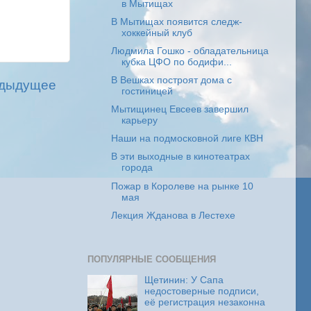
в Мытищах
В Мытищах появится следж-
хоккейный клуб
Людмила Гошко - обладательница
кубка ЦФО по бодифи...
В Вешках построят дома с
дыдущее
гостиницей
Мытищинец Евсеев завершил
карьеру
Наши на подмосковной лиге КВН
В эти выходные в кинотеатрах
города
Пожар в Королеве на рынке 10
мая
Лекция Жданова в Лестехе
ПОПУЛЯРНЫЕ СООБЩЕНИЯ
Щетинин: У Сапа
недостоверные подписи,
её регистрация незаконна