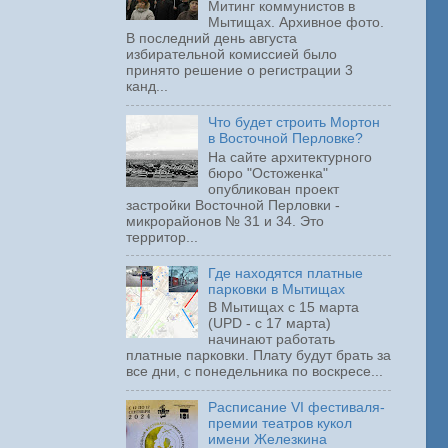
Митинг коммунистов в
Мытищах. Архивное фото.
В последний день августа
избирательной комиссией было
принято решение о регистрации 3
канд...
Что будет строить Мортон
в Восточной Перловке?
На сайте архитектурного
бюро "Остоженка"
опубликован проект
застройки Восточной Перловки -
микрорайонов № 31 и 34. Это
территор...
Где находятся платные
парковки в Мытищах
В Мытищах с 15 марта
(UPD - с 17 марта)
начинают работать
платные парковки. Плату будут брать за
все дни, с понедельника по воскресе...
Расписание VI фестиваля-
премии театров кукол
имени Железкина