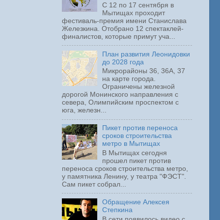
С 12 по 17 сентября в
Мытищах проходит
фестиваль-премия имени Станислава
Железкина. Отобрано 12 спектаклей-
финалистов, которые примут уча...
План развития Леонидовки
до 2028 года
Микрорайоны 36, 36А, 37
на карте города.
Ограничены железной
дорогой Монинского направления с
севера, Олимпийским проспектом с
юга, железн...
Пикет против переноса
сроков строительства
метро в Мытищах
В Мытищах сегодня
прошел пикет против
переноса сроков строительства метро,
у памятника Ленину, у театра "ФЭСТ".
Сам пикет собрал...
Обращение Алексея
Степкина
В сети появилось видео с