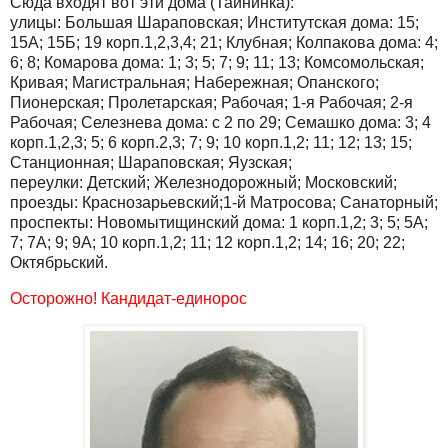
Сюда входят вот эти дома (Тайнинка):
улицы: Большая Шараповская; Институтская дома: 15;
15А; 15Б; 19 корп.1,2,3,4; 21; Клубная; Колпакова дома: 4;
6; 8; Комарова дома: 1; 3; 5; 7; 9; 11; 13; Комсомольская;
Кривая; Магистральная; Набережная; Опанского;
Пионерская; Пролетарская; Рабочая; 1-я Рабочая; 2-я
Рабочая; Селезнева дома: с 2 по 29; Семашко дома: 3; 4
корп.1,2,3; 5; 6 корп.2,3; 7; 9; 10 корп.1,2; 11; 12; 13; 15;
Станционная; Шараповская; Яузская;
переулки: Детский; Железнодорожный; Московский;
проезды: Краснозарьевский;1-й Матросова; Санаторный;
проспекты: Новомытищинский дома: 1 корп.1,2; 3; 5; 5А;
7; 7А; 9; 9А; 10 корп.1,2; 11; 12 корп.1,2; 14; 16; 20; 22;
Октябрьский.
Осторожно! Кандидат-единорос