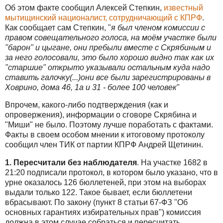
Об этом факте сообщил Алексей Степкин,
известный
мытищинский националист, сотрудничающий с КПРФ
.
Как сообщает сам Степкин, "
я был членом комиссии с
правом совещательного голоса, на моём участке были
"барон" и цыгане, они пребыли вместе с Скрябиным и
за него голосовали, это было хорошо видно так как их
"старшие" открыто указывали остальным куда надо
ставить галочку(...)они все были зарегистрированы в
Ховрино, дома 46, 1а и 31 - более 100 человек
"
Впрочем, какого-либо подтверждения (как и
опровержения), информации о сговоре Скрябина и
"Миши" не было. Поэтому лучше поработать с фактами.
Факты в своем особом мнении к итоговому протоколу
сообщил член ТИК от партии КПРФ Андрей Щетинин.
1. Пересчитали без наблюдателя
. На участке 1682 в
21:20 подписали протокол, в котором было указано, что в
урне оказалось 126 бюллетеней, при этом на выборах
выдали только 122. Такое бывает, если бюллетени
вбрасывают. По закону (пункт 8 статьи 67-ФЗ "Об
основных гарантиях избирательных прав") комиссия
должна в этом случае собраться и пересчитать