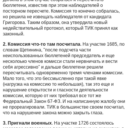
бюллетени, известив при этом наблюдателей о
посторном пересчете. Комиссия то конечно собралась,
но решила не извещать наблюдателя от кандидата
Григорова. Таким образом, она утвердила новый
недействительный протокол, который ТИК принял как
законный.
2. Комиссия что-то там посчитала
. На участке 1685, по
словам Щетинина, "после подсчета части
неиспользованных бюллетеней председатель и еще
несколоько членов комисси стали нервничать и вести
себя агрессивно" и дальше бюллетени решили
пересчитывать одновременно тремя членами комиссии.
Мало того, что это бессмысленно при такой явке
(нагрузка на комиссию то небольшая), так это еще и
нарушение открытости и гласности деятельности
комиссии, которую от них требовал все тот же
Федеральный Закон 67-ФЗ. И на написанную жалобу они
не прореагировали. ТИК в большинстве своем посчитал,
что на нарушение закона можно закрыть глаза.
3. Пригнали военных
. На участке 1726 состоялось