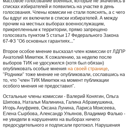
массовое голосование военных, которые не значились в
списках избирателей и появились на участке в день
голосования. Члены комисии не стали пояснять, а с чего
бы вдруг их включили в списки избирателей. А между
прочим на местных выборах военнослужащим,
прикрепленным к территории, прямо запрещено
голосовать пунктом 5 статьи 17 Федерального Закона
67-ФЗ "Об основных гарантиях..."
Второе особое мнение высказал член комиссии от ЛДПР
Анатолий Микитюк. К сожалению, за неделю после
выборов ТИК не удосужился (хотя был обязан)
опубликовать особые мнения
на своей странице
,
"Родники" тоже мнение не опубликовали, сославшись на
то, что "член ТИК Микитюк на момент публикации
особого мнения не предоставил".
Остальные члены комиссии - Валерий Конягин, Ольга
Шипова, Наталья Малинина, Галина Абрамушкина,
Игорь Ануфриев, Оксана Лунина, Лариса Моисеева,
Елена Сырбова, Александр Ульянов, Владимир Фалько -
не увидели в нарушениях на выборах ничего
предосудительного и подписали протокол. Нарушения