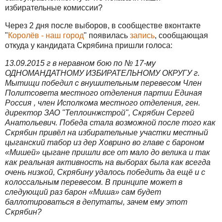
избирательные комиссии?
Через 2 дня после выборов, в сообществе вконтакте
"
Королёв - наш город
" появилась
запись
, сообщающая
откуда у кандидата Скрябина пришли голоса:
13.09.2015 г в неравном бою по № 17-му
ОДНОМАНДАТНОМУ ИЗБИРАТЕЛЬНОМУ ОКРУГУ г.
Мытищи победил с внушительным перевесом Член
Политсовета местного отделения партии Единая
Россия , член Исполкома местного отделения, ген.
директор ЗАО "Теплоинжстрой", Скрябин Сергей
Анатольевич. Победа стала возможной после того как
Скрябин привёл на избирательные участки местный
цыганский табор из дер Ховрино во главе с бароном
«Мишей» цыгане пришли все от мало до велика и так
как реальная активность на выборах была как всегда
очень низкой, Скрябину удалось победить да ещё и с
колоссальным перевесом. В принципе может в
следующий раз барон «Миша» сам будет
баллотироваться в депутаты, зачем ему этот
Скрябин?