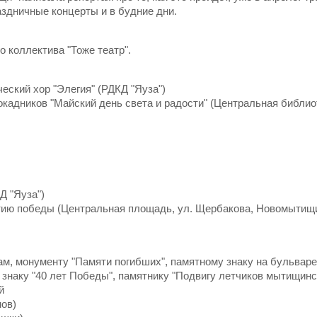
здничные концерты и в будние дни.
о коллектива "Тоже театр".
еский хор "Элегия" (РДКД "Яуза")
кадников "Майский день света и радости" (Центральная библио
Д "Яуза")
етию победы (Центральная площадь, ул. Щербакова, Новомытищ
ам, монументу "Памяти погибших", памятному знаку на бульваре
 знаку "40 лет Победы", памятнику "Подвигу летчиков мытищинс
й
нов)