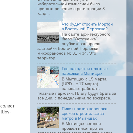
избирательной комиссией было
принято решение о регистрации 3
канд...
Что будет строить Мортон
в Восточной Перловке?
На сайте архитектурного
бюро "Остоженка"
опубликован проект
застройки Восточной Перловки -
микрорайонов № 31 и 34. Это
территор...
Где находятся платные
парковки в Мытищах
В Мытищах с 15 марта
(UPD - с 17 марта)
начинают работать
платные парковки. Плату будут брать за
все дни, с понедельника по воскресе...
 солист
Пикет против переноса
 Шоу-
сроков строительства
метро в Мытищах
В Мытищах сегодня
прошел пикет против