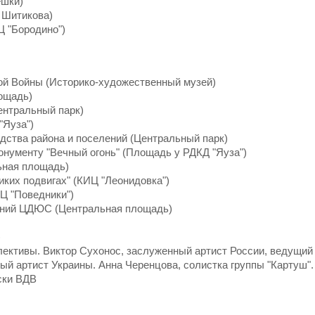
ешки)
 Шитикова)
Ц "Бородино")
ой Войны (Историко-художественный музей)
лощадь)
ентральный парк)
"Яуза")
одства района и поселений (Центральный парк)
онументу "Вечный огонь" (Площадь у РДКД "Яуза")
ьная площадь)
иких подвигах" (КИЦ "Леонидовка")
Ц "Поведники")
ений ЦДЮС (Центральная площадь)
)
лективы. Виктор Сухонос, заслуженный артист России, ведущий
ый артист Украины. Анна Черенцова, солистка группы "Картуш".
ски ВДВ