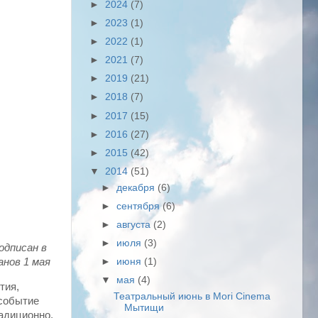
►
2024
(7)
►
2023
(1)
►
2022
(1)
►
2021
(7)
►
2019
(21)
►
2018
(7)
►
2017
(15)
►
2016
(27)
►
2015
(42)
▼
2014
(51)
►
декабря
(6)
►
сентября
(6)
►
августа
(2)
►
июля
(3)
одписан в
анов 1 мая
►
июня
(1)
▼
мая
(4)
тия,
Театральный июнь в Mori Cinema
 событие
Мытищи
радиционно,