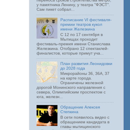
переноса сроков строительства метро,
у памятника Ленину, у театра "ФЭСТ".
Сам пикет собрал...
Расписание VI фестиваля-
премии театров кукол
имени Железкина
С 12 по 17 сентября в
Мытищах проходит
фестиваль-премия имени Станислава
Железкина. Отобрано 12 спектаклей-
финалистов, которые примут уча...
План развития Леонидовки
до 2028 года
Микрорайоны 36, 36А, 37
на карте города.
Ограничены железной
дорогой Монинского направления с
севера, Олимпийским проспектом с
юга, железн...
Обращение Алексея
Степкина
В сети появилось видео с
обращением кандидата в
главы мытищинского