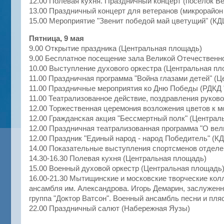
12.00 Полевая кухня. Праздничный концерт (поселок В
13.00 Праздничный концерт для ветеранов (микрорайон
15.00 Мероприятие "Звенит победой май цветущий" (КД
Пятница, 9 мая
9.00 Открытие праздника (Центральная площадь)
9.00 Бесплатное посещение зала Великой Отечественн
10.00 Выступление духового оркестра (Центральная п
11.00 Праздничная программа "Война глазами детей" (Ц
11.00 Праздничные мероприятия ко Дню Победы (РДКД 
11.00 Театрализованное действие, поздравления руков
12.00 Торжественная церемония возложения цветов к м
12.00 Гражданская акция "Бессмертный полк" (Централ
12.00 Праздничная театрализованная программа "О вел
12.00 Праздник "Единый народ - народ Победитель" (КД
14.00 Показательные выступления спортсменов отдел
14.30-16.30 Полевая кухня (Центральная площадь)
15.00 Военный духовой оркестр (Центральная площадь
16.00-21.30 Мытищинские и московские творческие кол
ансамбля им. Александрова. Игорь Демарин, заслуженн
группа "Доктор Ватсон". Военный ансамбль песни и пля
22.00 Праздничный салют (Набережная Яузы)