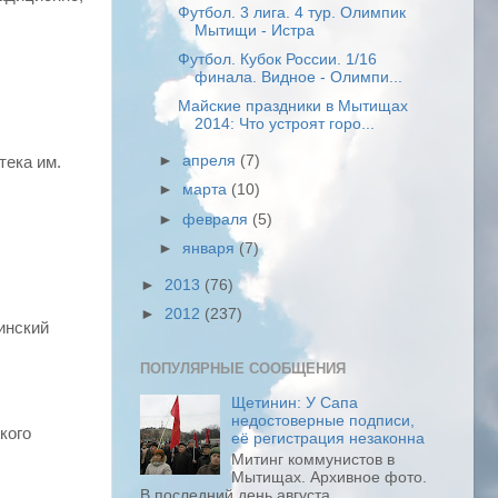
Футбол. 3 лига. 4 тур. Олимпик
Мытищи - Истра
Футбол. Кубок России. 1/16
финала. Видное - Олимпи...
Майские праздники в Мытищах
2014: Что устроят горо...
►
апреля
(7)
тека им.
►
марта
(10)
►
февраля
(5)
►
января
(7)
►
2013
(76)
►
2012
(237)
инский
ПОПУЛЯРНЫЕ СООБЩЕНИЯ
Щетинин: У Сапа
недостоверные подписи,
кого
её регистрация незаконна
Митинг коммунистов в
Мытищах. Архивное фото.
В последний день августа