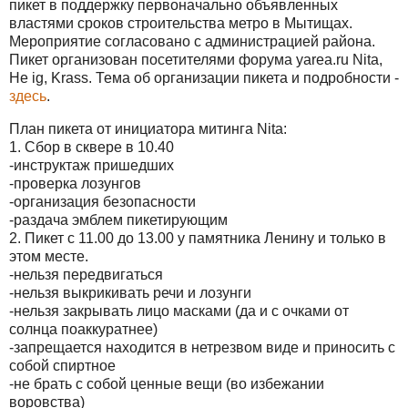
пикет в поддержку первоначально объявленных
властями сроков строительства метро в Мытищах.
Мероприятие согласовано с администрацией района.
Пикет организован посетителями форума yarea.ru Nita,
He ig, Krass. Тема об организации пикета и подробности -
здесь
.
План пикета от инициатора митинга Nita:
1. Сбор в сквере в 10.40
-инструктаж пришедших
-проверка лозунгов
-организация безопасности
-раздача эмблем пикетирующим
2. Пикет с 11.00 до 13.00 у памятника Ленину и только в
этом месте.
-нельзя передвигаться
-нельзя выкрикивать речи и лозунги
-нельзя закрывать лицо масками (да и с очками от
солнца поаккуратнее)
-запрещается находится в нетрезвом виде и приносить с
собой спиртное
-не брать с собой ценные вещи (во избежании
воровства)