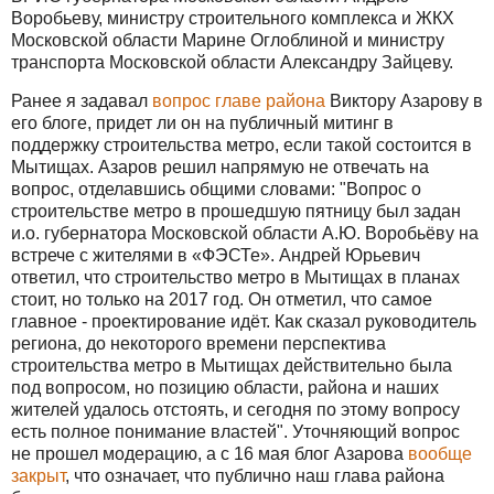
Воробьеву, министру строительного комплекса и ЖКХ
Московской области Марине Оглоблиной и министру
транспорта Московской области Александру Зайцеву.
Ранее я задавал
вопрос главе района
Виктору Азарову в
его блоге, придет ли он на публичный митинг в
поддержку строительства метро, если такой состоится в
Мытищах. Азаров решил напрямую не отвечать на
вопрос, отделавшись общими словами: "Вопрос о
строительстве метро в прошедшую пятницу был задан
и.о. губернатора Московской области А.Ю. Воробьёву на
встрече с жителями в «ФЭСТе». Андрей Юрьевич
ответил, что строительство метро в Мытищах в планах
стоит, но только на 2017 год. Он отметил, что самое
главное - проектирование идёт. Как сказал руководитель
региона, до некоторого времени перспектива
строительства метро в Мытищах действительно была
под вопросом, но позицию области, района и наших
жителей удалось отстоять, и сегодня по этому вопросу
есть полное понимание властей". Уточняющий вопрос
не прошел модерацию, а с 16 мая блог Азарова
вообще
закрыт
, что означает, что публично наш глава района